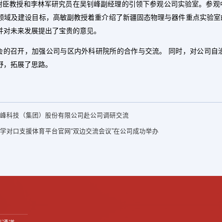
树臣教授和李林军研究员在吴钊峰副经理的引领下参观公司实验室。参观
领域及建设目标，高敏副教授着重介绍了新疆固态物理与器件重点实验室
并对未来发展提出了宝贵的意见。
的召开，加强公司与区内外科研院所的合作与交流。
同时，对公司自
野，拓展了思路。
雪峰科技（集团）股份有限公司赴公司调研交流
学对口支援体育平台官网“双边交流会议”在公司成功举办