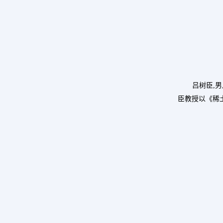
吕树臣,
臣教授以《稀