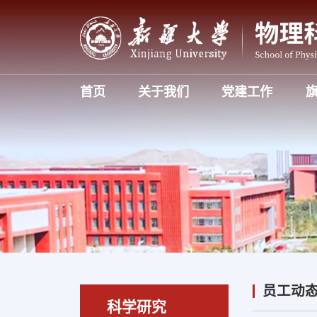
首页
关于我们
党建工作
员工动
科学研究