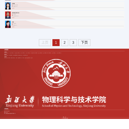
刘荷蕾
体育平台官网A303
heleiliu@xju.edu.cn
查看详情
阿布来提·阿布力孜
物理楼A307
ablatabliz@whu.edu.cn
查看详情
刘静
物理楼A425
xdlj@xju.edu.cn
查看详情
上页
1
2
3
下页
快速链接
友情链接
天津大学物理公司
中南大学物理公司
西安交通大学物理公司
北京大学物理公司
南京大学物理公司
中国科学技术大学物理系
复旦大学物理系
浙江大学物理系
清华大学物理系
兰州大学物理公司
武汉大学物理公司
物理资源
国家科学图书馆
中科院物理所
中科院高能物理所
中科院国家天文台
中科经理春光机所
快速通道
体育平台官网
教务处
科研处
研究生院
人事处
发展规划处
员工工作处
实验室与设备管理中心
图书馆
联系我们
电话：0991-8582405
邮编：830046
地址：新疆乌鲁木齐市水磨沟区华瑞街777号
Copyright 体育平台官网-优惠多多-快速入口 版权所有