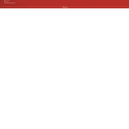
电话：0991-8582405
邮编：830046
地址：新疆乌鲁木齐市水磨沟区华瑞街777号
Copyright 体育平台官网-优惠多多-快速入口 版权所有