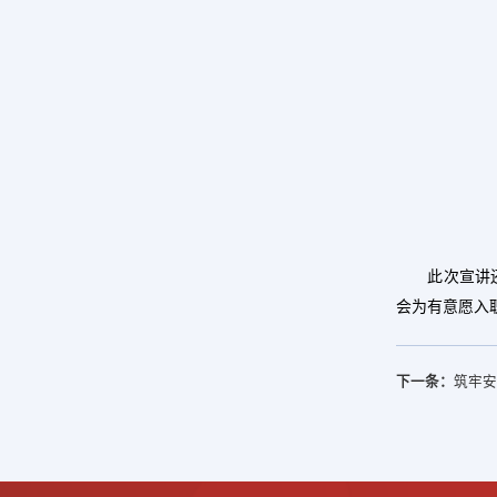
此次宣讲
会
为有意愿入
下一条：
筑牢安