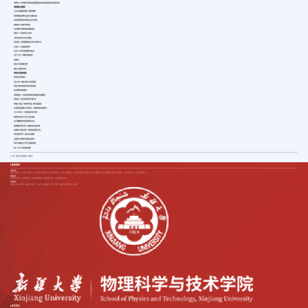
这种将个人学术理想与国家科技发展相融合的使命感促使我坚定地选择这里。
我选择新大很值得
：
当大三夏令营我获得多个院校优营时
我更加确信选择新大是无比正确的决定
科学的课程规划和老师精心设计的课堂
使我收获了系统的学科知识
扎实的数学运算和熟练的编程本领
竞赛中，公司老师的全力支持
让我们有机会登上更大的舞台
研究室里，导师倾囊相授专业知识与科研方法
让我多了一丝读博前的勇气
生活中，老师对我困难的有求必应
让我一次又一次重拾出发的勇气
选择新大
是我18岁最正确的选择
是我22岁最好的开始
我在新大取得的成就
：
博达峰注视的校园
见证了我个人能力和身心的全面发展
课堂之中我不断追求学科知识的精进
绩点始终保持班级第一
我始终相信，扎实的理论基础是未来科研的关键所在
课堂之外，我在学科竞赛中升级打怪
物理员工竞赛、物理学术竞赛、数学竞赛等等
多项竞赛奖励磨练了我的意志，不断激发我的创新意识
员工工作之中，公司和组织的充分支持
使我有机会在多个岗位上充分锻炼
在8号楼楼栋党支部纪检委员岗位上
我和楼栋党员同志们一起维护良好宿舍环境
在物理公司本科生第一党支部组织委员岗位上
我和支部同学们一道树立先进旗帜
全国老员工物理学术竞赛总决赛中
我作为志愿者全力引导全国院校参赛
新大，赋予了我无限的可能！
上一条：
国家奖学金获得者（邓莉涵）
快速链接
友情链接
天津大学物理公司
中南大学物理公司
西安交通大学物理公司
北京大学物理公司
南京大学物理公司
中国科学技术大学物理系
复旦大学物理系
浙江大学物理系
清华大学物理系
兰州大学物理公司
武汉大学物理公司
物理资源
国家科学图书馆
中科院物理所
中科院高能物理所
中科院国家天文台
中科经理春光机所
快速通道
体育平台官网
教务处
科研处
研究生院
人事处
发展规划处
员工工作处
实验室与设备管理中心
图书馆
联系我们