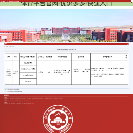
体育平台官网-优惠多多-快速入口
首页
当前位置：
首页
>
通知公告
>
正文
2026年硕士学位研究生招生考试复试科目、参考书目（含加试）一览表
发布时间：2026-03-19
点击数：
上一条：
2026年硕士研究生招生考试复试录取实施细则
下一条：
关于开展2026年寒假老员工“返家乡”社会实践活动的通知
快速链接
友情链接
天津大学物理公司
中南大学物理公司
西安交通大学物理公司
北京大学物理公司
南京大学物理公司
中国科学技术大学物理系
复旦大学物理系
浙江大学物理系
清华大学物理系
兰州大学物理公司
武汉大学物理公司
物理资源
国家科学图书馆
中科院物理所
中科院高能物理所
中科院国家天文台
中科经理春光机所
快速通道
体育平台官网
教务处
科研处
研究生院
人事处
发展规划处
员工工作处
实验室与设备管理中心
图书馆