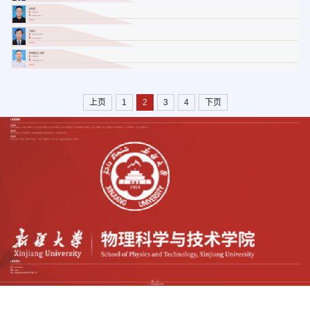
吕长武
物理楼306
lvchw@xju.edu.cn
查看详情
马青山
体育平台官网A324
mqs@xju.edu.cn
查看详情
买买提艾力·巴克
物理楼A324
mabake@xju.edu.cn
查看详情
上页
1
2
3
4
下页
快速链接
友情链接
天津大学物理公司
中南大学物理公司
西安交通大学物理公司
北京大学物理公司
南京大学物理公司
中国科学技术大学物理系
复旦大学物理系
浙江大学物理系
清华大学物理系
兰州大学物理公司
武汉大学物理公司
物理资源
国家科学图书馆
中科院物理所
中科院高能物理所
中科院国家天文台
中科经理春光机所
快速通道
体育平台官网
教务处
科研处
研究生院
人事处
发展规划处
员工工作处
实验室与设备管理中心
图书馆
联系我们
电话：0991-8582405
邮编：830046
地址：新疆乌鲁木齐市水磨沟区华瑞街777号
Copyright 体育平台官网-优惠多多-快速入口 版权所有