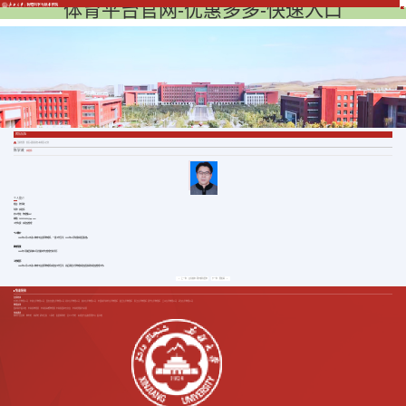
体育平台官网-优惠多多-快速入口
团队队伍
当前位置：
首页
>
团队队伍
>
实验员
>
正文
陈学政
实验师
个人简介
姓名：陈学政
职称：实验师
办公地址：物理楼A207
邮箱：2635524654@qq.com
工作职责：实验室管理
个人简介
1985年10月15日进入体育平台官网物理系，一直工作至今；2000年10月取得实验团队格。
教育背景
1990年7月陕西机械公司计量技术与管理专科学历
工作经历
1985年10月15日进入体育平台官网物理系实验室工作至今，先后承担大学物理实验室及科研实验室管理工作。
上一条：艾克热木·阿不都克里木
下一条：曹彪炳
快速链接
友情链接
天津大学物理公司
中南大学物理公司
西安交通大学物理公司
北京大学物理公司
南京大学物理公司
中国科学技术大学物理系
复旦大学物理系
浙江大学物理系
清华大学物理系
兰州大学物理公司
武汉大学物理公司
物理资源
国家科学图书馆
中科院物理所
中科院高能物理所
中科院国家天文台
中科经理春光机所
快速通道
体育平台官网
教务处
科研处
研究生院
人事处
发展规划处
员工工作处
实验室与设备管理中心
图书馆