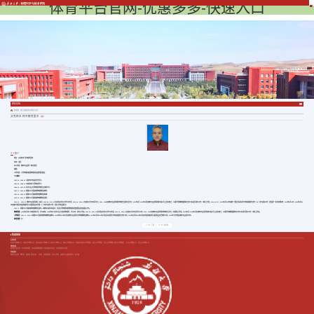
体育平台官网-优惠多多-快速入口
团队队伍
当前位置：
首页
>
团队队伍
>
实验员
>
正文
艾克热木·阿不都克里木
讲师
个人简介
姓名：艾克热木·阿不都克里木
职称：讲师
办公地址：体育平台官网（博大校区）
邮箱：
工作职责：大学物理和普通物理实验室管理及建设
个人简介：
1983.09--1986.06 乌鲁木齐市实验中学学习
1986.09--1988.06 中央民族公司预科部学习
1988.09--1992.06 北京工业大学物理系物理专业本科学习
1992.12--1993.09 新疆工公司基础部物理教研室教师
1993.09--1998.05 新疆工公司基础部物理教研室助教
1998.05--2000.12 新疆工公司基础部物理教研室讲师
2000.12-- 2025.12 体育平台官网讲师（其间：2000.09--2001.07北京语言文化大学学习外语；2003.09--2004.07在南京大学天文系学习；2005--2008在体育平台官网理论物理专业研究生学习；2012年9月-2018年9月在体育平台官网机械工程公司上在职博士，从事半导体数值模拟方向学习并进行研究工作，未拿上学位；2019.05.072--2022年4月30日在喀什 地区莎车县白什坎特镇塔塔尔仓村（20）参与扶贫工作，担任第一书记助理职务；2022年6月20日—2025年6月30
日在喀什地区叶城县依提木孔乡镇亚勒古孜巴格（7）村参与驻村工作，担任工作队副队长）
2025.12--新疆工公司基础部物理教研室讲师，由教师岗转到实验岗，负责大学物理和普通物理实验管理及实验室建设工作。
教育背景：
1986年9月考入中央民族公司，学习两年。1988年考入北京工业大学应用物理系，学习4年，获学士学位。2000.09--2001.07北京语言文化大学学习外语。2003.09--2004.07在南京大学天文系学习1年。2005--2008在体育平台官网理论物理专业学习，获得硕士学位。2012年9月-2018年9月在体育平台官网机械工程公司上在职博士，从事半导体数值模拟方向学习并进行研究工作，未拿上学位。
工作经历：
1992.12--2000.12新疆工公司基础部物理教研室教师。2000年到2019年5月在体育平台官网大学物理教研室教师。2019年6月到2022年4月在莎车县拜什坎特镇塔塔尔仓村工作。2022年6月到2025年6月在叶城县依提木孔镇亚勒古孜巴格村工作。2025年7月开始在体育平台官网工作。
获奖荣誉：
无
上一条：王振
下一条：陈学政
快速链接
友情链接
天津大学物理公司
中南大学物理公司
西安交通大学物理公司
北京大学物理公司
南京大学物理公司
中国科学技术大学物理系
复旦大学物理系
浙江大学物理系
清华大学物理系
兰州大学物理公司
武汉大学物理公司
物理资源
国家科学图书馆
中科院物理所
中科院高能物理所
中科院国家天文台
中科经理春光机所
快速通道
体育平台官网
教务处
科研处
研究生院
人事处
发展规划处
员工工作处
实验室与设备管理中心
图书馆