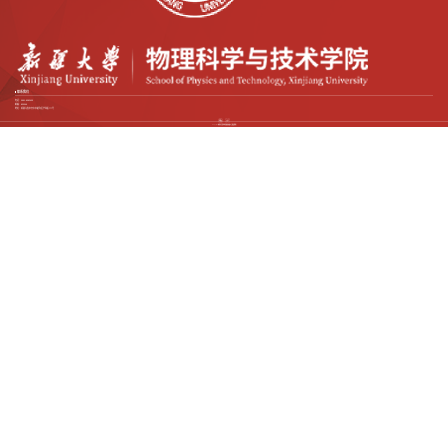
联系我们
电话：0991-8582405
邮编：830046
地址：新疆乌鲁木齐市水磨沟区华瑞街777号
Copyright 体育平台官网-优惠多多-快速入口 版权所有